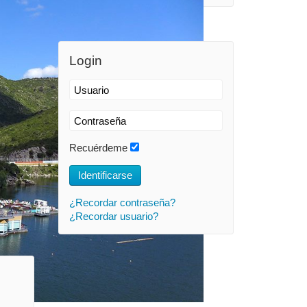
Login
l de
 a cabo
Recuérdeme
Identificarse
¿Recordar contraseña?
¿Recordar usuario?