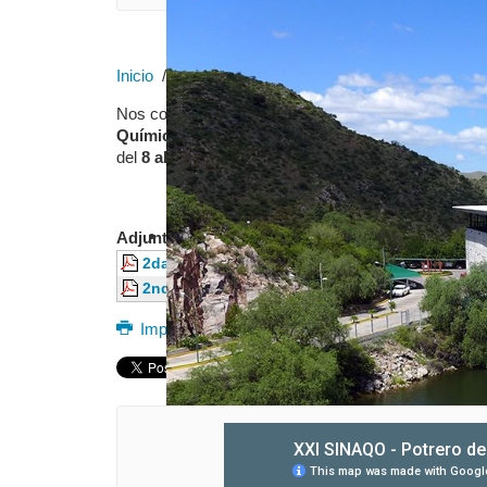
Inicio
2ra circular
Nos comunicamos nuevamente con ustedes, con el fi
Química Orgánica
, organizado por la Sociedad Ar
del
8 al 11 de noviembre de 2017
en la ciudad de P
Adjuntos:
2da circular
1942 kB
2nd Circular XXI SINAQO (english)
1945 kB
Imprimir
Correo electrónico